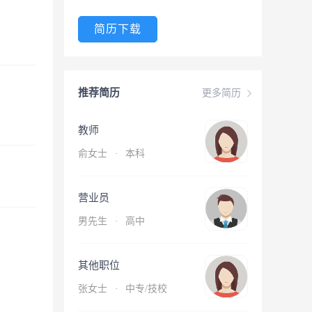
简历下载
推荐简历
更多简历
教师
俞女士
·
本科
营业员
男先生
·
高中
其他职位
张女士
·
中专/技校