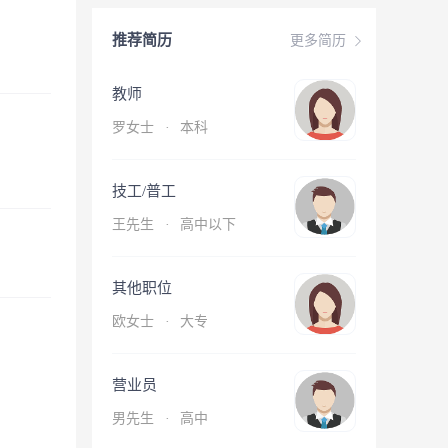
推荐简历
更多简历
教师
罗女士
·
本科
技工/普工
王先生
·
高中以下
其他职位
欧女士
·
大专
营业员
男先生
·
高中