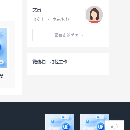
文员
张女士
·
中专/技校
查看更多简历
微信扫一扫找工作
息